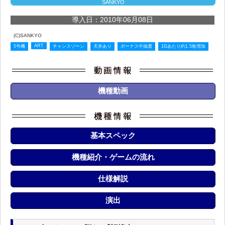
SANKYO
導入日：2010年06月08日
(C)SANKYO
ART
5号機
チャンスゾーン
天井あり
ボーナス中抽選
1Gあたり約1.5枚増加
機種動画
基本スペック
機種紹介・ゲームの流れ
仕様解説
演出