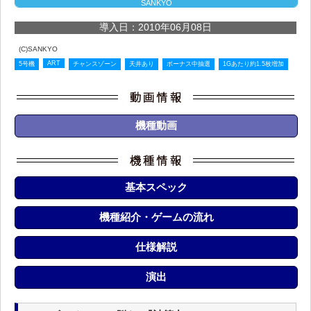
SANKYO
導入日：2010年06月08日
(C)SANKYO
ART
5号機
チャンスゾーン
天井あり
ボーナス中抽選
1Gあたり約1.5枚増加
機種動画
基本スペック
機種紹介・ゲームの流れ
仕様解説
演出