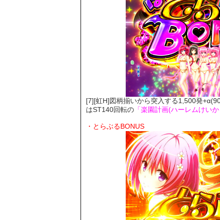
[7][虹H]図柄揃いから突入する1,500発+α
はST140回転の
「楽園計画(ハーレムけいか
・とらぶるBONUS