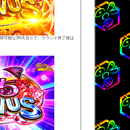
50発獲得可能な3R大当りで、ラウンド終了後は