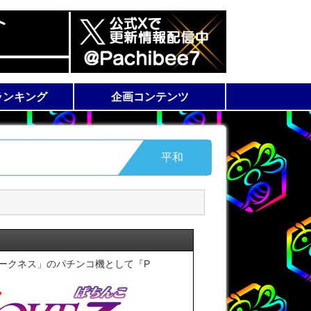
ランキング
企画コンテンツ
スランキング
ランキング
ラム
機種解析情報
WEB 漫画
平和
- ダークネス」のパチンコ機として『P