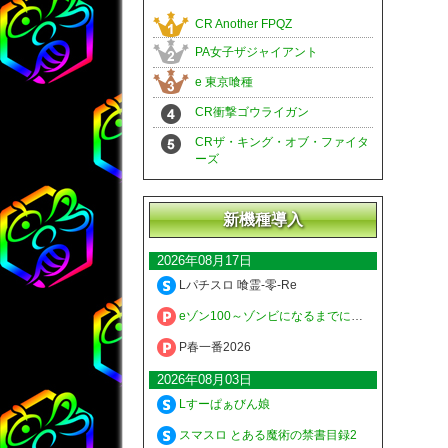
CR Another FPQZ
PA女子ザジャイアント
e 東京喰種
CR衝撃ゴウライガン
CRザ・キング・オブ・ファイタ
ーズ
新機種導入
2026年08月17日
Lパチスロ 喰霊-零-Re
eゾン100～ゾンビになるまでにしたい100のこと～
P春一番2026
2026年08月03日
Lすーぱぁびん娘
スマスロ とある魔術の禁書目録2