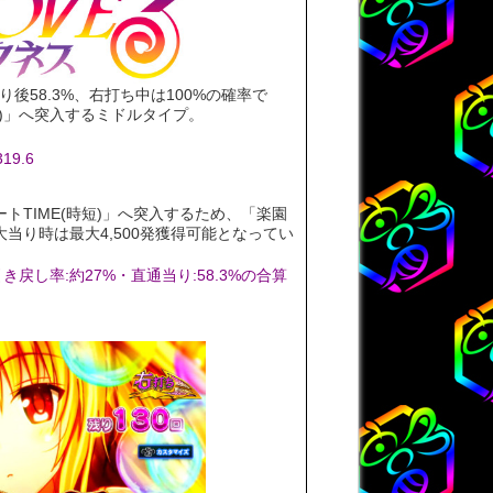
り後58.3%、右打ち中は100%の確率で
く)」へ突入するミドルタイプ。
9.6
ートTIME(時短)」へ突入するため、「楽園
当り時は最大4,500発獲得可能となってい
き戻し率:約27%・直通当り:58.3%の合算