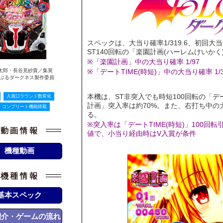
スペックは、大当り確率1/319.6、初回大当
ST140回転の「楽園計画(ハーレムけいか
※「楽園計画」中の大当り確率 1/97
太郎・長谷見紗貴／集英
※「デートTIME(時短)」中の大当り確率 1/31
ぶるダークネス製作委員
本機は、ST非突入でも時短100回転の「デ
入賞口ラウンド数変化
計画」突入率は約70%。また、右打ち中の大
コンプリート機能搭載
る。
※突入率は「デートTIME(時短)」100回転引
値で、小当り経由時はV入賞が条件
機種動画
基本スペック
紹介・ゲームの流れ