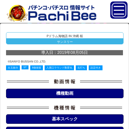
Pドラム海物語 IN 沖縄 桜
サンスリー
導入日：2019年08月05日
©SANYO BUSSAN CO.,LTD.
ST
出玉振分
8個保留
入賞口ラウンド数変化
右打ち
設定付き
機種動画
基本スペック