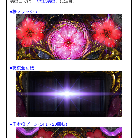
演出面では「
3大桜演出
」に注目。
●桜フラッシュ
●夜桜全回転
●千本桜ゾーン(ST1～20回転)