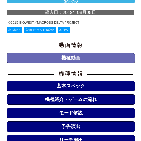
SANKYO
導入日：2019年08月05日
©2015 BIGWEST／MACROSS DELTA PROJECT
出玉振分
入賞口ラウンド数変化
右打ち
機種動画
基本スペック
機種紹介・ゲームの流れ
モード解説
予告演出
リーチ演出