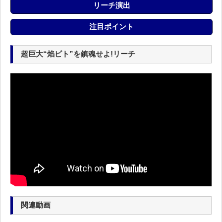
リーチ演出
注目ポイント
超巨大“焰ビト”を鎮魂せよ!リーチ
関連動画