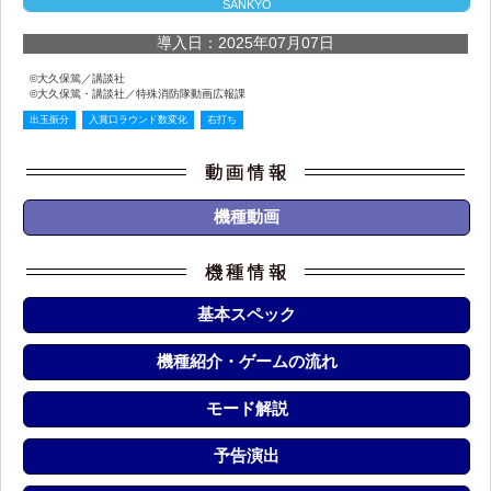
SANKYO
導入日：2025年07月07日
©大久保篤／講談社
©大久保篤・講談社／特殊消防隊動画広報課
出玉振分
入賞口ラウンド数変化
右打ち
機種動画
基本スペック
機種紹介・ゲームの流れ
モード解説
予告演出