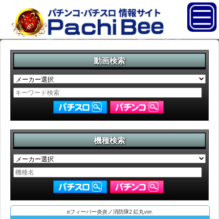
動画検索
機種検索
eフィーバー炎炎ノ消防隊2 紅丸ver.