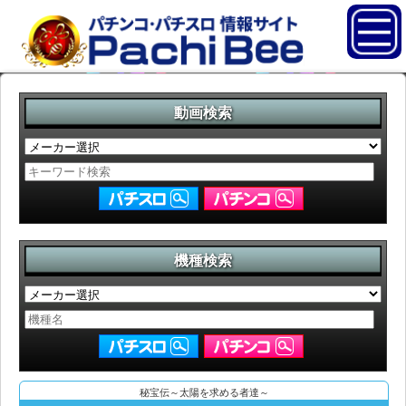
動画検索
機種検索
秘宝伝～太陽を求める者達～