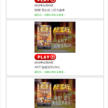
2012年12月25日
戦慄! 荒れ狂う巨大歯車
秘宝伝～太陽を求める者達～
2012年12月20日
ART｢超秘宝RUSH｣
秘宝伝～太陽を求める者達～