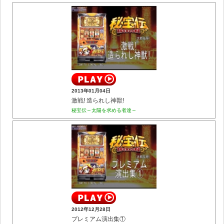
2013年01月04日
激戦! 造られし神獣!
秘宝伝～太陽を求める者達～
2012年12月28日
プレミアム演出集①