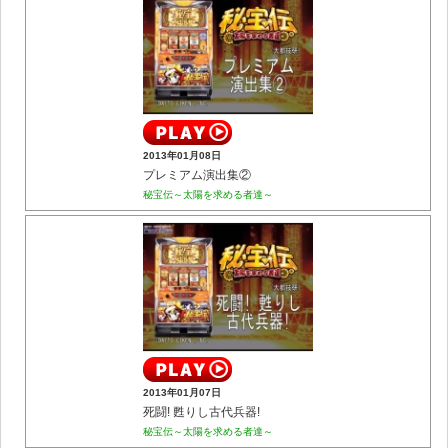
2013年01月08日
プレミアム演出集②
秘宝伝～太陽を求める者達～
2013年01月07日
死闘! 甦りし古代兵器!
秘宝伝～太陽を求める者達～