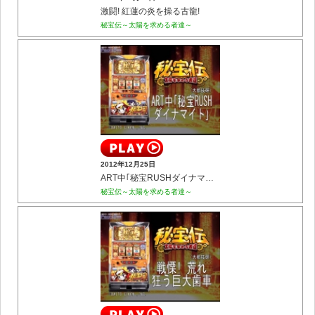
激闘! 紅蓮の炎を操る古龍!
秘宝伝～太陽を求める者達～
2012年12月25日
ART中｢秘宝RUSHダイナマイト｣
秘宝伝～太陽を求める者達～