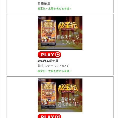
昇格抽選
秘宝伝～太陽を求める者達～
2012年12月04日
前兆ステージについて
秘宝伝～太陽を求める者達～