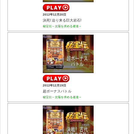
2012年12月20日
決死! 迫り来る巨大岩石!
秘宝伝～太陽を求める者達～
2012年12月19日
超ボーナスバトル
秘宝伝～太陽を求める者達～