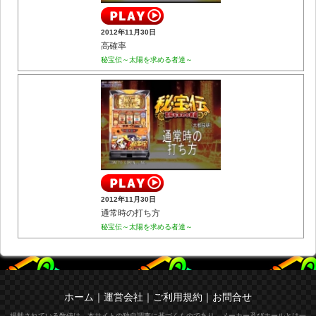
2012年11月30日
高確率
秘宝伝～太陽を求める者達～
2012年11月30日
通常時の打ち方
秘宝伝～太陽を求める者達～
ホーム
｜
運営会社
｜
ご利用規約
｜
お問合せ
掲載されている数値は、本サイトの独自調査に基づくものであり、メーカー及びホールとは一