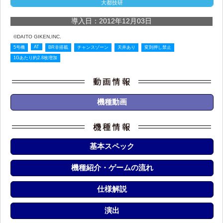
大都技研
導入日：2012年12月03日
©DAITO GIKEN,INC.
AT
5号機
BR非搭載
チャンスゾーン
天井あり
変則押し禁止
1Gあたり約2.8枚増加
機種動画
基本スペック
機種紹介・ゲームの流れ
仕様解説
演出