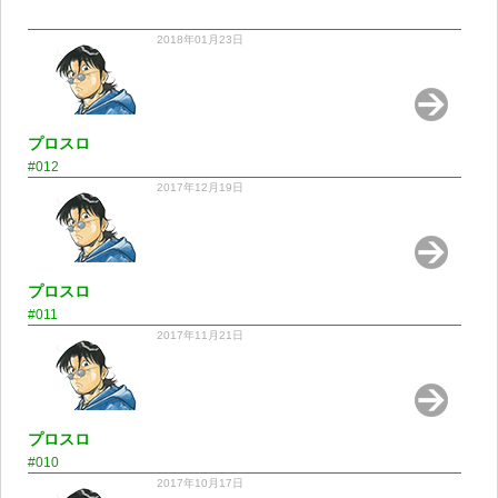
2018年01月23日
プロスロ
#012
2017年12月19日
プロスロ
#011
2017年11月21日
プロスロ
#010
2017年10月17日