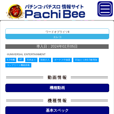
ワードオブライツⅡ
エレコ
導入日：2024年02月05日
©UNIVERSAL ENTERTAINMENT
AT
6.5号機
天井あり
技術介入
ボーナス中抽選
1Gあたり約0.5枚増加
コンプリート機能搭載
機種動画
基本スペック