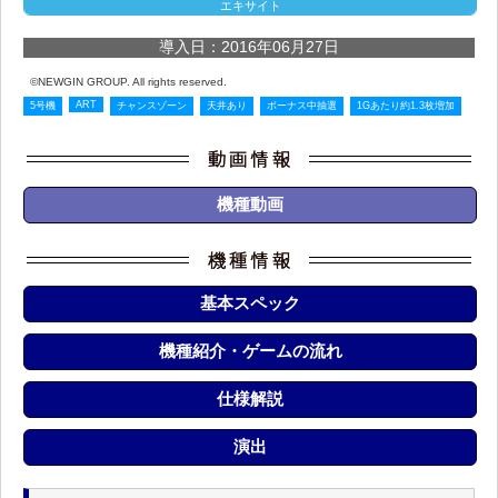
エキサイト
導入日：2016年06月27日
©NEWGIN GROUP. All rights reserved.
ART
5号機
チャンスゾーン
天井あり
ボーナス中抽選
1Gあたり約1.3枚増加
機種動画
基本スペック
機種紹介・ゲームの流れ
仕様解説
演出