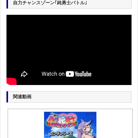
自力チャンスゾーン｢純勇士バトル｣
関連動画