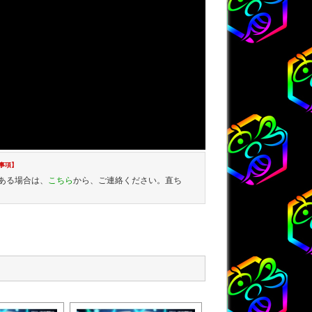
事項】
ある場合は、
こちら
から、ご連絡ください。直ち