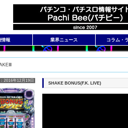
種情報
業界ニュース
コラム・
ロ機種一覧
コ機種一覧
展示会ニュース
新機種導入日
動画アクセ
全国稼働
コ
AKEⅢ
：2016年12月19日
SHAKE BONUS(F.K. LIVE)