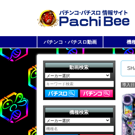
パチンコ・パチスロ動画
機
パチスロ動画一覧
パチンコ動画一覧
パチス
パチン
動画検索
SH
導入日
機種検索