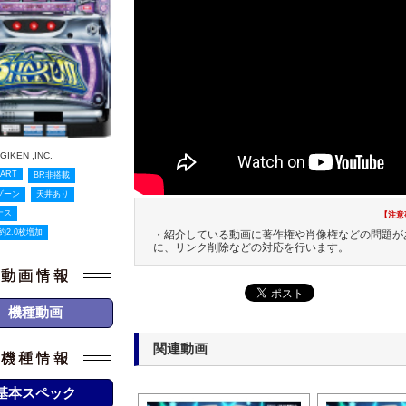
GIKEN ,INC.
ART
BR非搭載
ゾーン
天井あり
ナス
【注意
約2.0枚増加
・紹介している動画に著作権や肖像権などの問題が
に、リンク削除などの対応を行います。
機種動画
関連動画
基本スペック