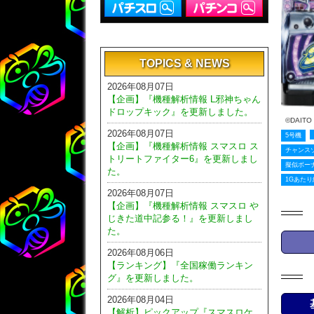
TOPICS & NEWS
2026年08月07日
【企画】『機種解析情報 L邪神ちゃん
ドロップキック』を更新しました。
©DAITO 
2026年08月07日
5号機
【企画】『機種解析情報 スマスロ ス
チャンス
トリートファイター6』を更新しまし
擬似ボー
た。
1Gあたり
2026年08月07日
【企画】『機種解析情報 スマスロ や
じきた道中記参る！』を更新しまし
た。
2026年08月06日
【ランキング】『全国稼働ランキン
グ』を更新しました。
2026年08月04日
【解析】ピックアップ『スマスロケ