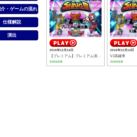
紹介・ゲームの流れ
仕様解説
演出
2016年12月14日
2016年12月14日
【プレミアム】プレミアム演出集
VJ高確率
SHAKEⅢ
SHAKEⅢ