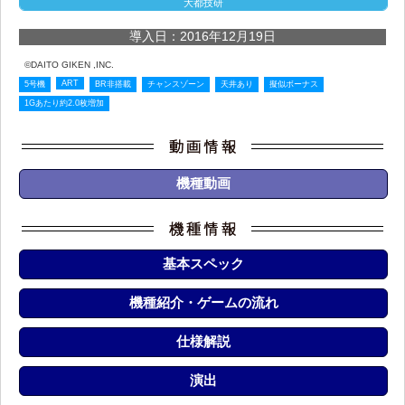
大都技研
導入日：2016年12月19日
©DAITO GIKEN ,INC.
ART
5号機
BR非搭載
チャンスゾーン
天井あり
擬似ボーナス
1Gあたり約2.0枚増加
機種動画
基本スペック
機種紹介・ゲームの流れ
仕様解説
演出