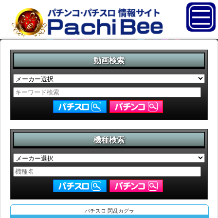
動画検索
機種検索
パチスロ 閃乱カグラ