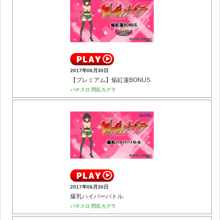
2017年06月30日
【プレミアム】焔紅蓮BONUS
パチスロ 閃乱カグラ
2017年06月30日
爆乳ハイパーバトル
パチスロ 閃乱カグラ