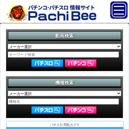
動画検索
機種検索
パチスロ 閃乱カグラ