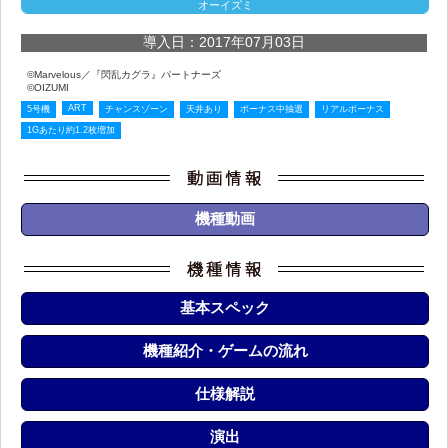
オーイズミ
導入日：2017年07月03日
©Marvelous／『閃乱カグラ』パートナーズ
©OIZUMI
ART
5号機
チャンスゾーン
天井あり
ボーナス中抽選
リアルボーナス
1Gあたり約1.2枚増加
機種動画
基本スペック
機種紹介・ゲームの流れ
仕様解説
演出