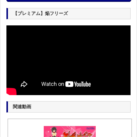
【プレミアム】焔フリーズ
関連動画