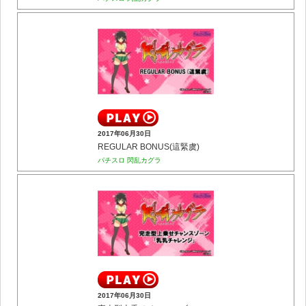
2017年06月30日
REGULAR BONUS(這緊虞)
パチスロ 閃乱カグラ
2017年06月30日