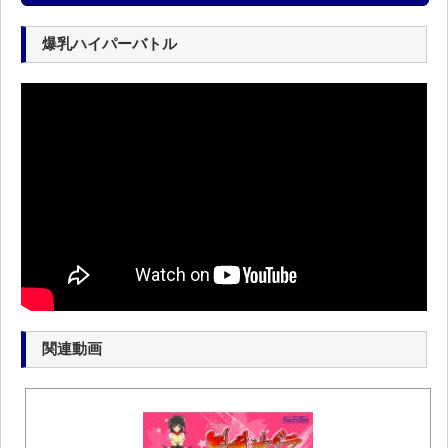
爆乳ハイパーバトル
関連動画