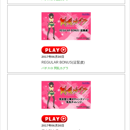
2017年06月30日
REGULAR BONUS(這緊虞)
パチスロ 閃乱カグラ
2017年06月30日