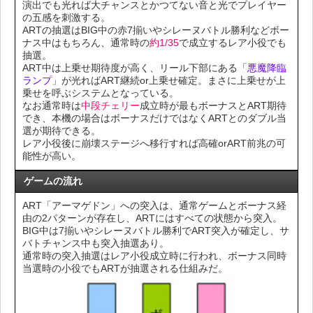
演出でも光れば大チャンスとかつてない音と光でプレイヤー
の五感を刺激する。
ARTの抽選はBIG中の赤7揃いやシレーヌバトル勝利などボー
ナス中はもちろん、通常時の
約1/35
で成立するレア小役でも
抽選。
ART中は上乗せ期待度が高く、リール下部にある「
悪魔降臨
ランプ
」が光ればART継続or上乗せ確定。まさに上乗せが上
乗せを呼ぶシステムとなっている。
なお通常時は
中段チェリー
成立時が最もボーナスとART期待
でき、本機の場合はボーナスだけではなくARTとのダブル当
選が期待できる。
レア小役後に崩壊ステージへ移行すれば高確orART前兆の可
能性が高い。
ゲームの流れ
ART「アーマゲドン」への突入は、通常ゲームとボーナス経
由の2パターンが存在し、ARTにはすべての状態から突入。
BIG中は7揃いやシレーヌバトル勝利でART突入が確定し、サ
バトチャンス中も突入抽選あり。
通常時の突入抽選はレア小役成立時に行われ、ボーナス同時
当選時の小役でもARTが抽選される仕組みだ。