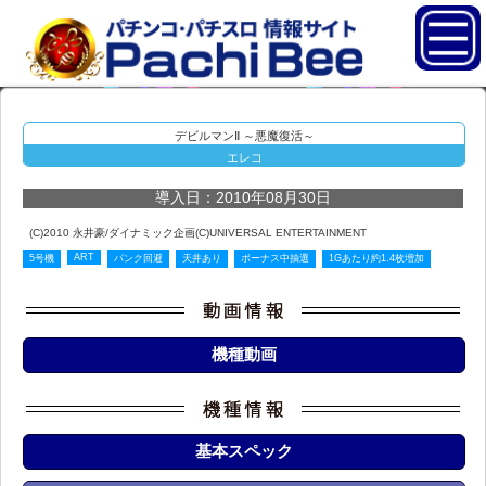
デビルマンⅡ ～悪魔復活～
エレコ
導入日：2010年08月30日
(C)2010 永井豪/ダイナミック企画(C)UNIVERSAL ENTERTAINMENT
ART
5号機
パンク回避
天井あり
ボーナス中抽選
1Gあたり約1.4枚増加
機種動画
基本スペック