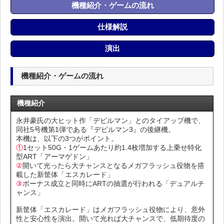
機種紹介・ゲームの流れ
仕様解説
演出
機種紹介・ゲームの流れ
機種紹介
永井豪氏の大ヒット作「デビルマン」とのタイアップ機で、
同社5号機第1弾である『デビルマン3』の後継機。
本機は、以下の3つがポイント。
①
1セット50G・1ゲームあたり約1.4枚増加する上乗せ特化
型ART「アーマゲドン」
②
開いて光ったら大チャンスとなるメガフラッシュ役物を搭
載した新筐体「エスカレード」
③
ボーナス成立と同時にARTの抽選が行われる「デュアルチ
ャンス」
新筐体「エスカレード」はメガフラッシュ役物により、意外
性と安心性を演出。開いて光れば大チャンスで、低期待度の