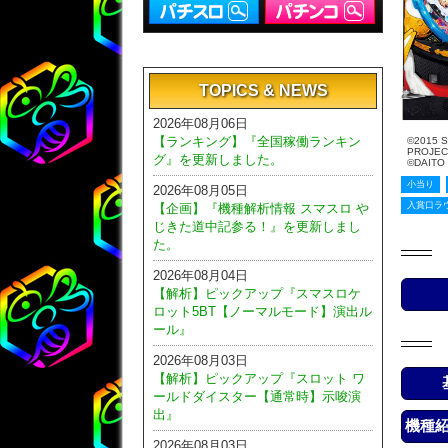
TOPICS & NEWS
2026年08月06日
【ランキング】『全国稼働ランキン
©2015 
PROJEC
グ』を更新しました。
©DAITO 
小当り
2026年08月05日
入賞口ラ
【企画】『機種解析情報 スマスロ や
じきた道中記参る！』を更新しまし
た。
2026年08月04日
【解析】ピックアップ『スマスロケ
ロット5BT【ノーマルモード】演出ル
ール』
2026年08月03日
【解析】ピックアップ『スロット ワ
ールドダイスター【通常時】示唆演
出』
機種
2026年08月03日