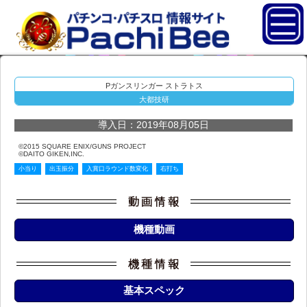
Pガンスリンガー ストラトス
大都技研
導入日：2019年08月05日
©2015 SQUARE ENIX/GUNS PROJECT
©DAITO GIKEN,INC.
小当り
出玉振分
入賞口ラウンド数変化
右打ち
機種動画
基本スペック