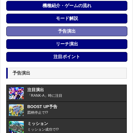
機種紹介・ゲームの流れ
モード解説
予告演出
リーチ演出
注目ポイント
予告演出
注目演出
「RANK-A」時に注目
BOOST UP予告
図柄停止で!?
ミッション
ミッション成功で!?