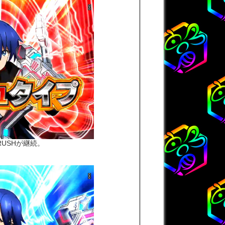
USHが継続。