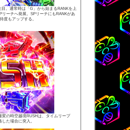
」に注目。通常時は「G」から始まるRANKを上
Pリーチへ発展。SPリーチにもRANKがあ
期待度もアップする。
変の時空越境RUSHは、タイムリープ
昇格した場合に突入。