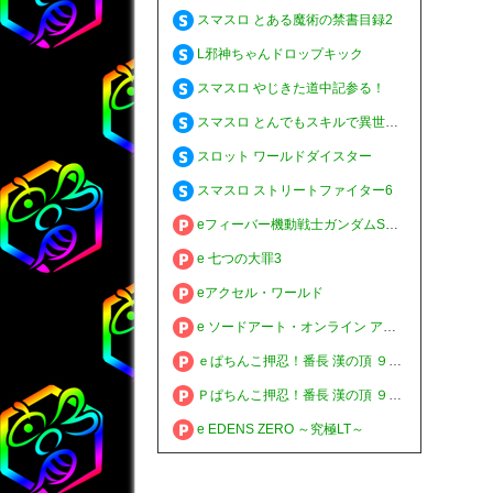
スマスロ とある魔術の禁書目録2
L邪神ちゃんドロップキック
スマスロ やじきた道中記参る！
スマスロ とんでもスキルで異世界放浪メシ
スロット ワールドダイスター
スマスロ ストリートファイター6
eフィーバー機動戦士ガンダムSEED クライマックス
e 七つの大罪3
eアクセル・ワールド
e ソードアート・オンライン アリシゼーション 夜空
ｅぱちんこ押忍！番長 漢の頂 ９９ver.
Ｐぱちんこ押忍！番長 漢の頂 ９９ver.
e EDENS ZERO ～究極LT～