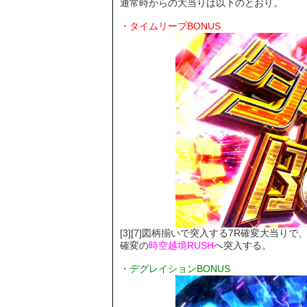
通常時からの大当りは以下のとおり。
・タイムリープBONUS
[3][7]図柄揃いで突入する7R確変大当
確変の
時空越境RUSH
へ突入する。
・デグレイションBONUS