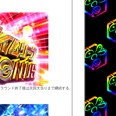
りで、ラウンド終了後は次回大当りまで継続する