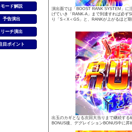
モード解説
演出面では「BOOST RANK SYSTEM
げていき「RANK-A」まで到達すれば必ずS
予告演出
り「S＜X＜GS」と、RANKが上がるほど
リーチ演出
注目ポイント
出玉のカギとなる次回大当りまで継続する確
BONUS後、デグレイションBONUS中に