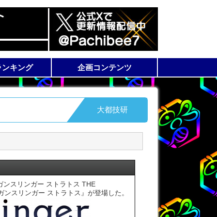
ランキング
企画コンテンツ
スランキング
ランキング
ラム
機種解析情報
WEB 漫画
大都技研
ンスリンガー ストラトス THE
『Pガンスリンガー ストラトス』が登場した。