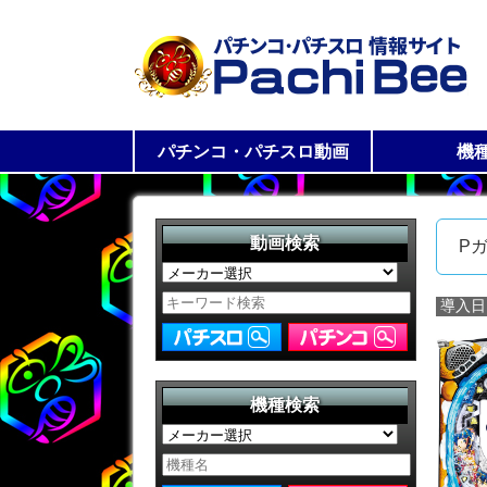
パチンコ・パチスロ動画
機
パチスロ動画一覧
パチンコ動画一覧
パチス
パチン
動画検索
P
導入日
機種検索