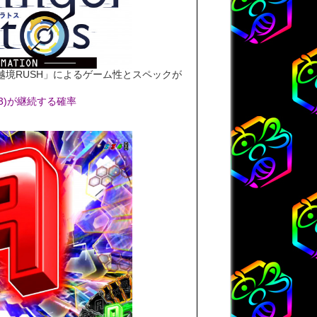
空越境RUSH」によるゲーム性とスペックが
23)が継続する確率