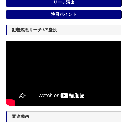
リーチ演出
注目ポイント
勧善懲悪リーチ VS巌鉄
関連動画