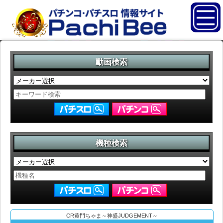
動画検索
機種検索
CR黄門ちゃま～神盛JUDGEMENT～