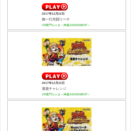
2017年12月22日
御一行共闘リーチ
CR黄門ちゃま～神盛JUDGEMENT～
2017年12月22日
漫遊チャレンジ
CR黄門ちゃま～神盛JUDGEMENT～