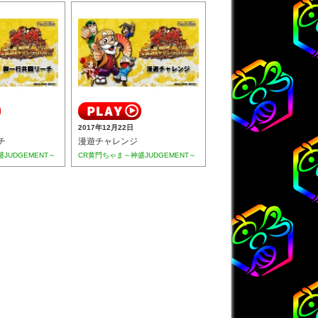
2017年12月22日
チ
漫遊チャレンジ
JUDGEMENT～
CR黄門ちゃま～神盛JUDGEMENT～