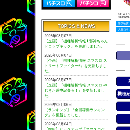
©C.A.L/
©HEIWA
潜伏確変
TOPICS & NEWS
入賞口ラ
2026年08月07日
【企画】『機種解析情報 L邪神ちゃん
ドロップキック』を更新しました。
2026年08月07日
【企画】『機種解析情報 スマスロ ス
トリートファイター6』を更新しまし
た。
2026年08月07日
【企画】『機種解析情報 スマスロ や
じきた道中記参る！』を更新しまし
機種
た。
2026年08月06日
【ランキング】『全国稼働ランキン
グ』を更新しました。
2026年08月04日
【解析】ピックアップ『スマスロケ