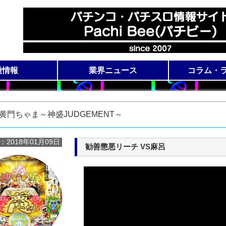
種情報
業界ニュース
コラム・
ロ機種一覧
コ機種一覧
展示会ニュース
新機種導入日
動画アクセ
全国稼働
コ
R黄門ちゃま～神盛JUDGEMENT～
：2018年01月09日
勧善懲悪リーチ VS麻呂