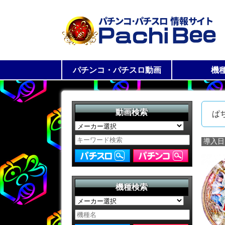
パチンコ・パチスロ動画
機
パチスロ動画一覧
パチンコ動画一覧
パチス
パチン
動画検索
ぱ
導入日
機種検索