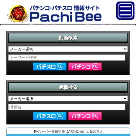
動画検索
機種検索
PAスーパー海物語 IN JAPAN2 with 太鼓の達人