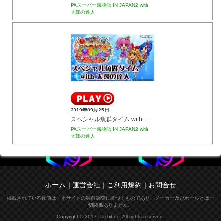
PAスーパー海物語 IN JAPAN2 with
太鼓の達人
2019年09月25日
スペシャル魚群タイム with 太鼓の達人
PAスーパー海物語 IN JAPAN2 with
太鼓の達人
ホーム
｜
運営会社
｜
ご利用規約
｜
お問合せ
掲載されている数値は、本サイトの独自調査に基づくものであり、メーカー及びホールとは一
切関係ありません。
Copyright © 2017 Pachibee. All rights reserved.