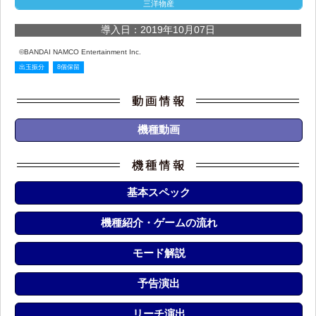
三洋物産
導入日：2019年10月07日
©BANDAI NAMCO Entertainment Inc.
出玉振分
8個保留
機種動画
基本スペック
機種紹介・ゲームの流れ
モード解説
予告演出
リーチ演出