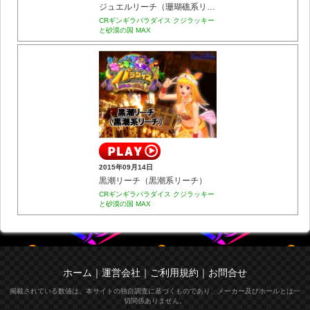
ジュエルリーチ（珊瑚礁系リーチ）
CRギンギラパラダイス クジラッキー
と砂漠の国 MAX
2015年09月14日
黒潮リーチ（黒潮系リーチ）
CRギンギラパラダイス クジラッキー
と砂漠の国 MAX
ホーム
｜
運営会社
｜
ご利用規約
｜
お問合せ
掲載されている数値は、本サイトの独自調査に基づくものであり、メーカー及びホールとは一
切関係ありません。