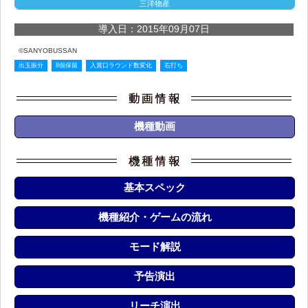
三洋物産
導入日：2015年09月07日
©SANYOBUSSAN
出玉振分
8個保留
入賞口ラウンド数変化
右打ち
機種動画
基本スペック
機種紹介・ゲームの流れ
モード解説
予告演出
リーチ演出