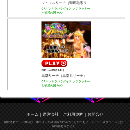
ジュエルリーチ（珊瑚礁系リーチ）
CRギンギラパラダイス クジラッキー
と砂漠の国 MAX
2015年09月14日
黒潮リーチ（黒潮系リーチ）
CRギンギラパラダイス クジラッキー
と砂漠の国 MAX
ホーム
｜
運営会社
｜
ご利用規約
｜
お問合せ
掲載されている数値は、本サイトの独自調査に基づくものであり、メーカー及びホールとは一
切関係ありません。