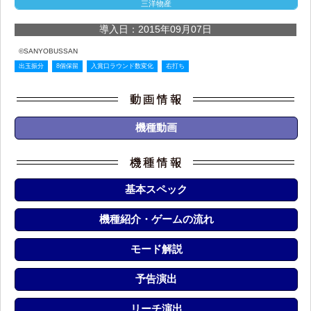
三洋物産
導入日：2015年09月07日
©SANYOBUSSAN
出玉振分
8個保留
入賞口ラウンド数変化
右打ち
機種動画
基本スペック
機種紹介・ゲームの流れ
モード解説
予告演出
リーチ演出