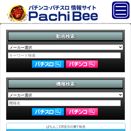
動画検索
機種検索
ぱちんこCR北斗の拳7 転生