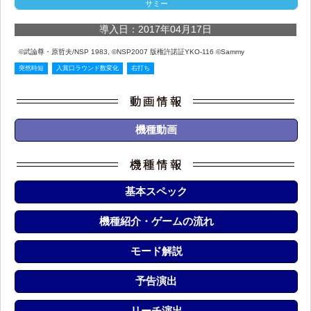
サミー
導入日：2017年04月17日
©武論尊・原哲夫/NSP 1983, ©NSP2007 版権許諾証YKO-116 ©Sammy
突然時短
入賞口ラウンド数変化
右打ち
機種動画
基本スペック
機種紹介・ゲームの流れ
モード解説
予告演出
リーチ演出