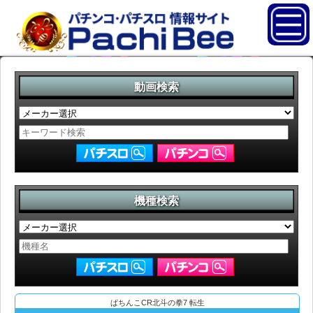
動画検索
機種検索
ぱちんこCR北斗の拳7 転生