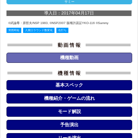
サミー
導入日：2017年04月17日
©武論尊・原哲夫/NSP 1983, ©NSP2007 版権許諾証YKO-116 ©Sammy
突然時短
入賞口ラウンド数変化
右打ち
機種動画
基本スペック
機種紹介・ゲームの流れ
モード解説
予告演出
リーチ演出