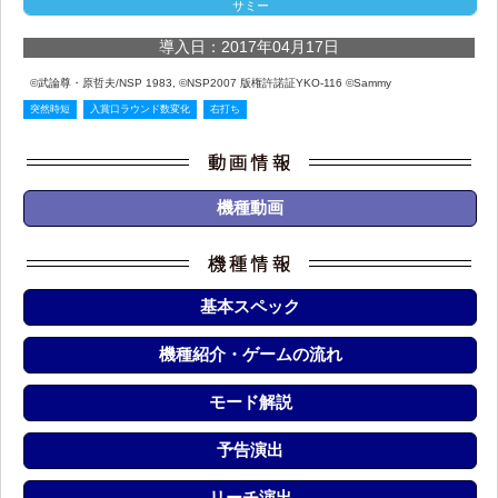
サミー
導入日：2017年04月17日
©武論尊・原哲夫/NSP 1983, ©NSP2007 版権許諾証YKO-116 ©Sammy
突然時短
入賞口ラウンド数変化
右打ち
機種動画
基本スペック
機種紹介・ゲームの流れ
モード解説
予告演出
リーチ演出