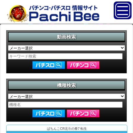
動画検索
機種検索
ぱちんこCR北斗の拳7 転生