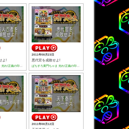
2011年08月23日
せよ!
悪代官を成敗せよ!
ぱちすろ黄門ちゃま 光れ!正義の印籠編!
ぱちすろ黄門ちゃま 光れ!正義の印籠編!
2011年08月12日