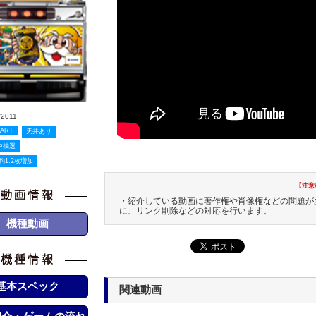
/2011
ART
天井あり
中抽選
約1.2枚増加
【注意
・紹介している動画に著作権や肖像権などの問題が
に、リンク削除などの対応を行います。
機種動画
基本スペック
関連動画