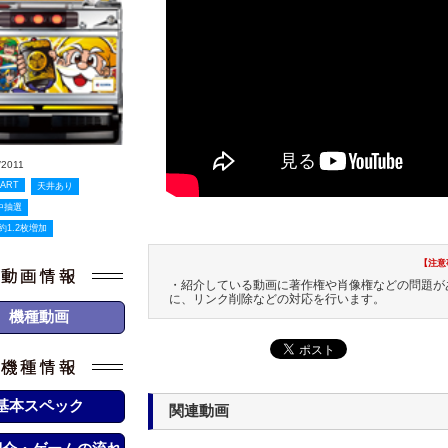
/2011
ART
天井あり
中抽選
約1.2枚増加
【注意
・紹介している動画に著作権や肖像権などの問題が
に、リンク削除などの対応を行います。
機種動画
基本スペック
関連動画