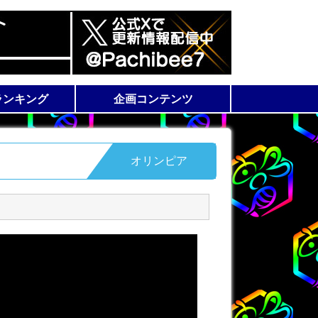
ランキング
企画コンテンツ
スランキング
ランキング
ラム
機種解析情報
WEB 漫画
オリンピア