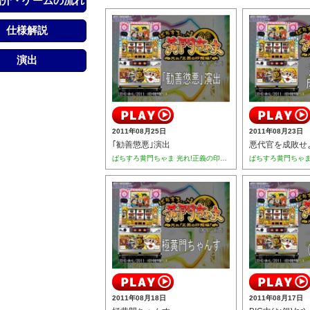
紹介・ゲームの流れ
仕様解説
演出
2011年08月25日
2011年08月23日
｢勧善懲悪｣演出
悪代官を成敗せよ
ぱちすろ黄門ちゃま 光れ!正義の印籠編!
2011年08月18日
2011年08月17日