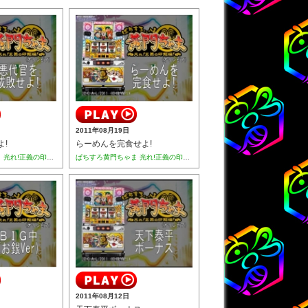
2011年08月19日
!
らーめんを完食せよ!
ぱちすろ黄門ちゃま 光れ!正義の印籠編!
ぱちすろ黄門ちゃま 光れ!正義の印籠編!
2011年08月12日