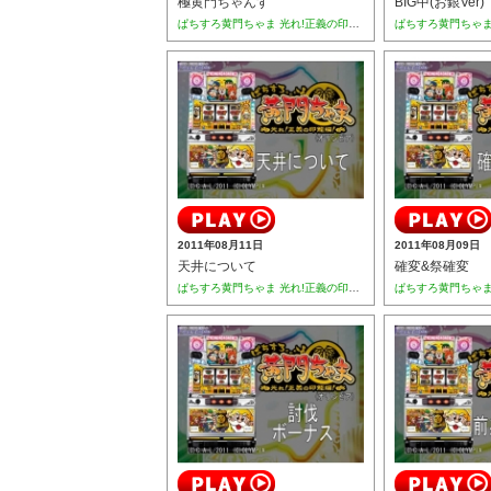
極黄門ちゃんす
BIG中(お銀Ver)
ぱちすろ黄門ちゃま 光れ!正義の印籠編!
2011年08月11日
2011年08月09日
天井について
確変&祭確変
ぱちすろ黄門ちゃま 光れ!正義の印籠編!