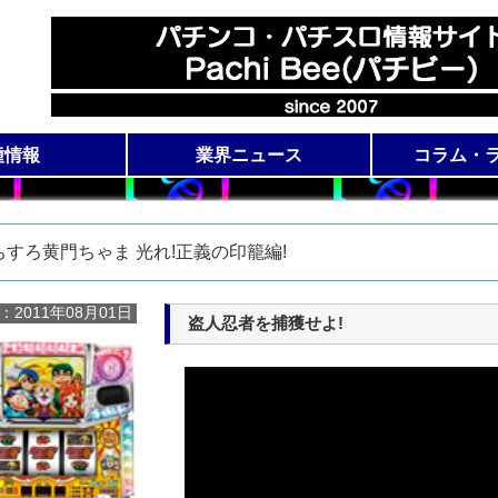
種情報
業界ニュース
コラム・
ロ機種一覧
コ機種一覧
展示会ニュース
新機種導入日
動画アクセ
全国稼働
コ
ちすろ黄門ちゃま 光れ!正義の印籠編!
：2011年08月01日
盗人忍者を捕獲せよ!