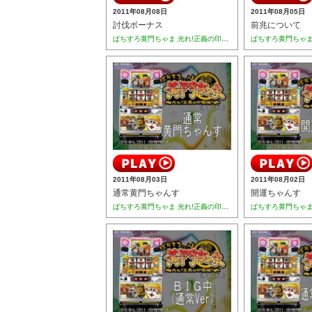
2011年08月08日
2011年08月05日
討伐ボーナス
前兆について
ぱちすろ黄門ちゃま 光れ!正義の印籠編!
2011年08月03日
2011年08月02日
通常黄門ちゃんす
開運ちゃんす
ぱちすろ黄門ちゃま 光れ!正義の印籠編!