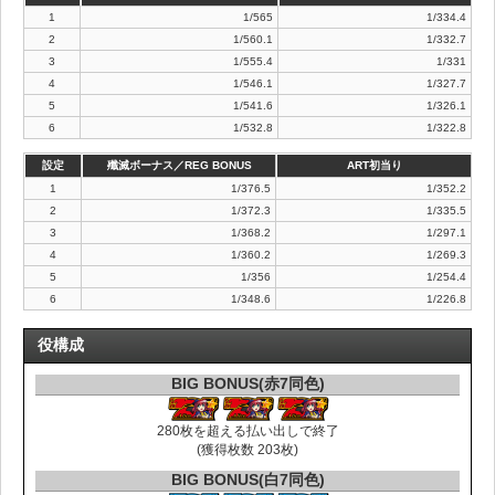
1
1/565
1/334.4
2
1/560.1
1/332.7
3
1/555.4
1/331
4
1/546.1
1/327.7
5
1/541.6
1/326.1
6
1/532.8
1/322.8
設定
殲滅ボーナス／REG BONUS
ART初当り
1
1/376.5
1/352.2
2
1/372.3
1/335.5
3
1/368.2
1/297.1
4
1/360.2
1/269.3
5
1/356
1/254.4
6
1/348.6
1/226.8
役構成
BIG BONUS(赤7同色)
280枚を超える払い出しで終了
(獲得枚数 203枚)
BIG BONUS(白7同色)