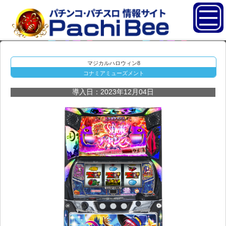
マジカルハロウィン8
コナミアミューズメント
導入日：2023年12月04日