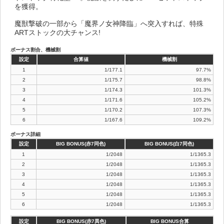
を獲得。
魔獣撃破の一部から「魔界ノ女神降臨」へ突入すれば、特殊
ARTストックの大チャンス!
ボーナス割合、機械割
設定
合算値
機械割
1
1/177.1
97.7%
2
1/175.7
98.8%
3
1/174.3
101.3%
4
1/171.6
105.2%
5
1/170.2
107.3%
6
1/167.6
109.2%
ボーナス詳細
設定
BIG BONUS(赤7同色)
BIG BONUS(白7同色)
1
1/2048
1/1365.3
2
1/2048
1/1365.3
3
1/2048
1/1365.3
4
1/2048
1/1365.3
5
1/2048
1/1365.3
6
1/2048
1/1365.3
設定
BIG BONUS(赤7異色)
BIG BONUS合算