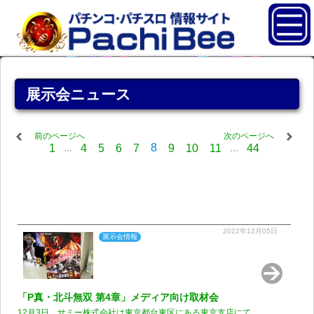
展示会ニュース
前のページへ
次のページへ
...
8
...
1
4
5
6
7
9
10
11
44
2022年12月05日
展示会情報
「P真・北斗無双 第4章」メディア向け取材会
12月3日、サミー株式会社は東京都台東区にある東京支店にて...