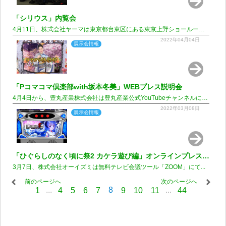
「シリウス」内覧会
4月11日、株式会社ヤーマは東京都台東区にある東京上野ショールームにて...
2022年04月04日
展示会情報
「Pコマコマ倶楽部with坂本冬美」WEBプレス説明会
4月4日から、豊丸産業株式会社は豊丸産業公式YouTubeチャンネルにて...
2022年03月08日
展示会情報
「ひぐらしのなく頃に祭2 カケラ遊び編」オンラインプレス発表会
3月7日、株式会社オーイズミは無料テレビ会議ツール「ZOOM」にて...
前のページへ
次のページへ
...
8
...
1
4
5
6
7
9
10
11
44