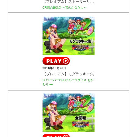
【プレミアム】ストーリーリーチ 百万石の酒
CR花の慶次X ～雲のかなたに～
2016年10月26日
【プレミアム】モグラッキー集
CRスーパーわんわんパラダイス おか
わりver.