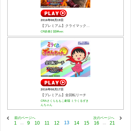
2016年08月19日
【プレミアム】クライマックスリーチ 全回転～血闘～
CR鉄拳2 闘神ver.
2016年08月17日
【プレミアム】全回転リーチ
CRAさくらももこ劇場 ミラくるずき
んちゃん
前のページへ
次のページへ
...
13
...
1
9
10
11
12
14
15
16
21